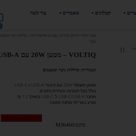
צרים
קטלוגים
מאמרים
צור קשר
עמוד הבית
/
קידום מכירות
/
גאדג'ט ואלקטרוניקה
/
סוללות גיבוי ומטעני
וכבל
VOLTIQ – מטען 20W עם USB-A ו-USB-C וכבל
קטגוריה:
סוללות גיבוי ומטענים
מטען חשמלי 20W עם חיבורי USB-A ו-USB-C.
כולל כבל לטעינה והורדת נתונים.
מחבר USB-C/USB-A ל-USB-C באורך 1.2 מ'.
מגיע באריזת מתנה מוכנה.
הוסף להצעת מחיר
מקט:M36460