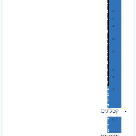
בפחית
נסיעות
ספורט
על
השולחן…
פינוק
וספא
מזוודות
ותיקי
נסיעות
מטריות
מוצרי
חוף
סביבת
מחשב
וציוד
היקפי
קטלוגים
קטלוג
מוצרי
נייר