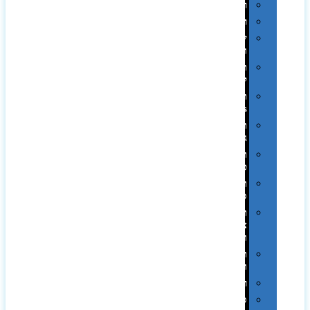
רטרו
רכב
שעונים
ומסגרות
תיקים
לכנסים
תיקי
Swiss
תיקי
גב
תיקי
טיולים
תיקי
ספורט
תיקי
צד
ומכתביות
תערוכות
וכנסים
רמקולים
סוכריות