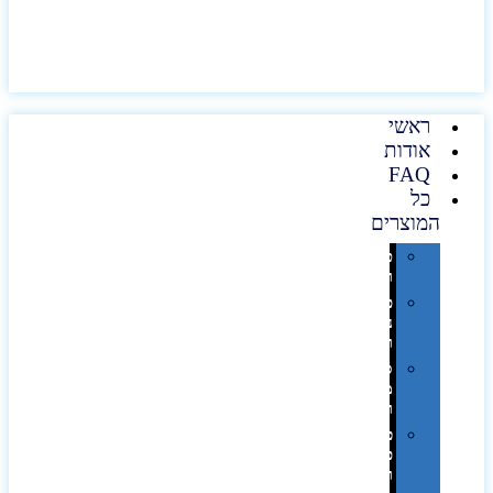
ראשי
אודות
FAQ
כל
המוצרים
טכנולוגיה
וגאדג'טים
פנאי,
נופש
ונסיעות
סביבת
משרד
ופרימיום
כלים,
פנסים
ורכב