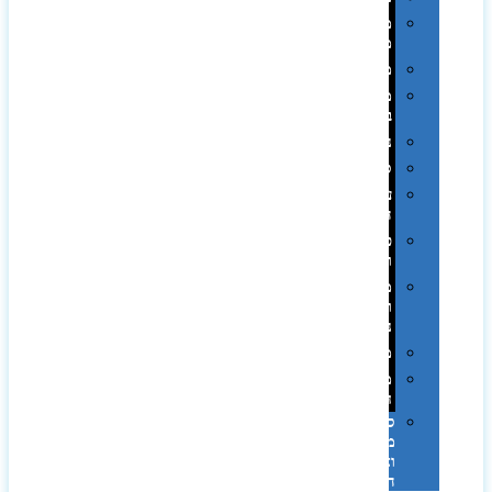
מחזיקי
מפתחות
משחקים
מתנה
בפחית
נסיעות
ספורט
על
השולחן…
פינוק
וספא
מזוודות
ותיקי
נסיעות
מטריות
מוצרי
חוף
סביבת
מחשב
וציוד
היקפי