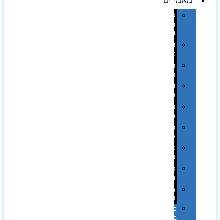
מאמרים
גימורים
והשבחות
בדפוס
דפוס
אופסט
דפוס
דיגיטלי
דפוס
טמפון
דפוס
משי
דפוס
סובלימציה
הדפס
פרוצס
חריטה
בלייזר
מהו
פנטון?
מיתוג
באמצעות