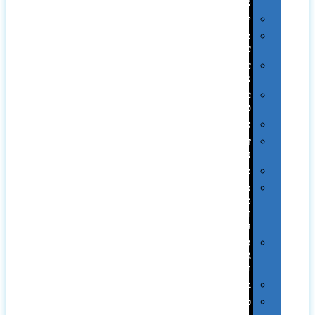
ממותגות
יודאיקה
מארזי
עטים
עטי
מתכת
עטי
פלסטיק
אוזניות
זכרונות
ניידים
מפצלים
סביבת
מחשב
וציוד
היקפי
סוללות
גיבוי
ומטענים
ביגוד
כובעים