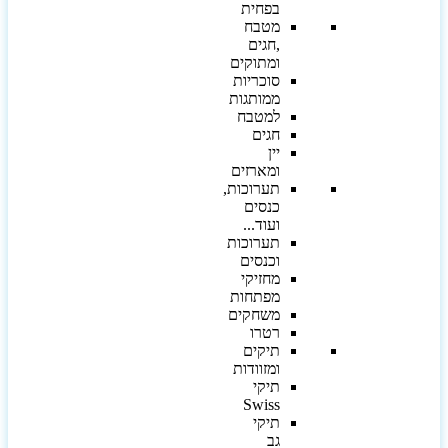
בפחית
מטבח
,חגים
ומתוקים
סוכריות
ממותגות
למטבח
חגים
יין
ומארזים
תערוכות,
כנסים
ועוד...
תערוכות
וכנסים
מחזיקי
מפתחות
משחקים
רטרו
תיקים
ומזוודות
תיקי
Swiss
תיקי
גב