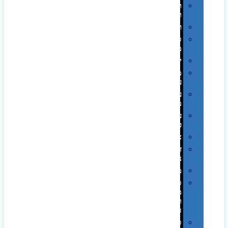
תערוכות
וכנסים
רמקולים
סוכריות
ממותגות
יודאיקה
מארזי
עטים
עטי
מתכת
עטי
פלסטיק
אוזניות
זכרונות
ניידים
מפצלים
סביבת
מחשב
וציוד
היקפי
סוללות