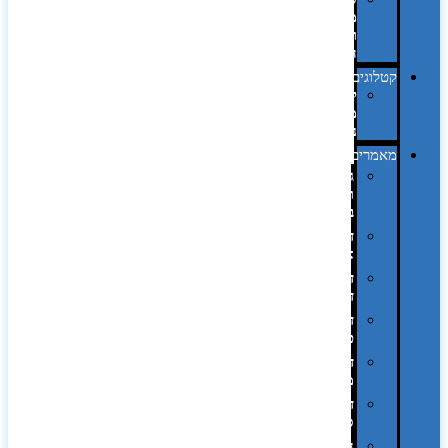
מחשב
וציוד
היקפי
קטלוגים
קטלוג
מוצרי
נייר
מאמרים
גימורים
והשבחות
בדפוס
דפוס
אופסט
דפוס
דיגיטלי
דפוס
טמפון
דפוס
משי
דפוס
סובלימציה
הדפס