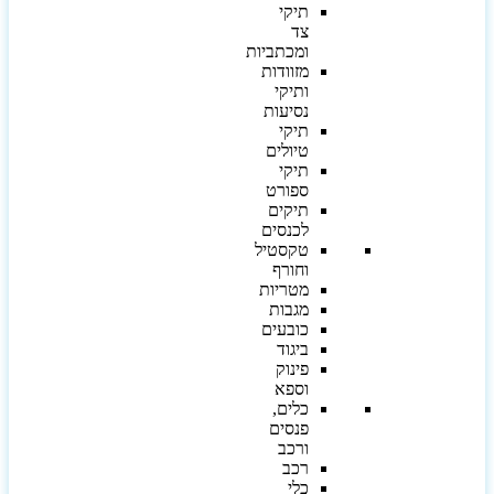
תיקי
צד
ומכתביות
מזוודות
ותיקי
נסיעות
תיקי
טיולים
תיקי
ספורט
תיקים
לכנסים
טקסטיל
וחורף
מטריות
מגבות
כובעים
ביגוד
פינוק
וספא
כלים,
פנסים
ורכב
רכב
כלי