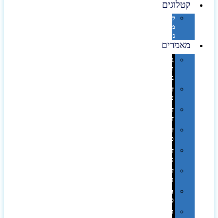
קטלוגים
קטלוג
מוצרי
נייר
מאמרים
גימורים
והשבחות
בדפוס
דפוס
אופסט
דפוס
דיגיטלי
דפוס
טמפון
דפוס
משי
דפוס
סובלימציה
הדפס
פרוצס
חריטה