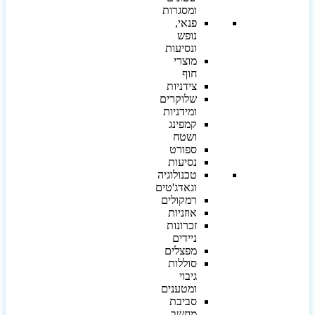
ומסגרות
פנאי,
נופש
ונסיעות
מוצרי
חוף
צידניות
שלוקרים
ומידניות
קמפינג
ושטח
ספורט
נסיעות
טכנולוגיה
וגאדג'טים
רמקולים
אוזניות
זכרונות
ניידים
מפצלים
סוללות
גיבוי
ומטענים
סביבת
מחשב