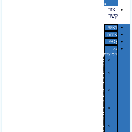
מדבקות
צור
קשר
ראשי
אודות
FAQ
כל
המוצרים
טכנולוגיה
וגאדג'טים
פנאי,
נופש
ונסיעות
סביבת
משרד
ופרימיום
כלים,
פנסים
ורכב
טקסטיל
וחורף