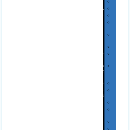
מגבות
בקבוקים
תרמי
ספלים
וכוסות
הוקרה
ואומנות
חגים
יין
ומארזים
כלי
עבודה
ופנסים
למטבח
מוצרי
עור
מחברות
מחזיקי
מפתחות
משחקים
מתנה