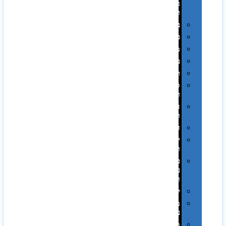
גיבוי
ומטענים
ביגוד
כובעים
מגבות
בקבוקים
תרמי
ספלים
וכוסות
הוקרה
ואומנות
חגים
יין
ומארזים
כלי
עבודה
ופנסים
למטבח
מוצרי
עור
מחברות