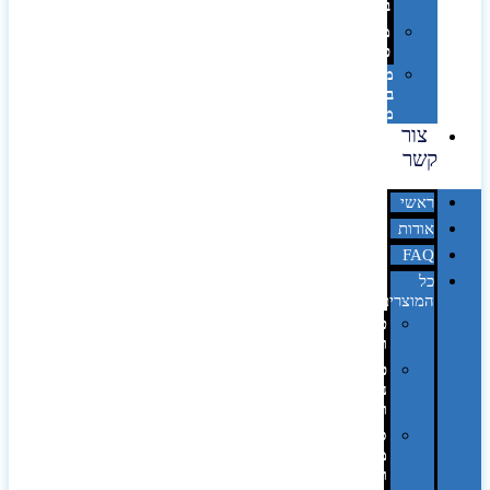
בלייזר
מהו
פנטון?
מיתוג
באמצעות
מדבקות
צור
קשר
ראשי
אודות
FAQ
כל
המוצרים
טכנולוגיה
וגאדג'טים
פנאי,
נופש
ונסיעות
סביבת
משרד
ופרימיום