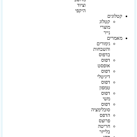
וציוד
היקפי
קטלוגים
קטלוג
מוצרי
נייר
מאמרים
גימורים
והשבחות
בדפוס
דפוס
אופסט
דפוס
דיגיטלי
דפוס
טמפון
דפוס
משי
דפוס
סובלימציה
הדפס
פרוצס
חריטה
בלייזר