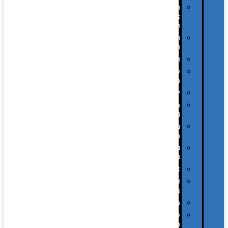
תיקי
צד
ומכתביות
תערוכות
וכנסים
רמקולים
סוכריות
ממותגות
יודאיקה
מארזי
עטים
עטי
מתכת
עטי
פלסטיק
אוזניות
זכרונות
ניידים
מפצלים
סביבת
מחשב