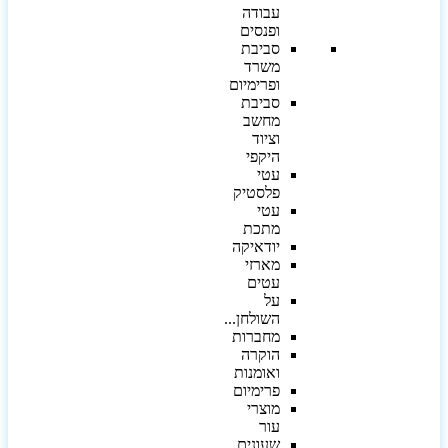
עבודה
ופנסים
סביבת
משרד
ופרימיום
סביבת
מחשב
וציוד
היקפי
עטי
פלסטיק
עטי
מתכת
יודאיקה
מארזי
עטים
על
השולחן...
מחברות
הוקרה
ואומנות
פרימיום
מוצרי
עור
שעונים