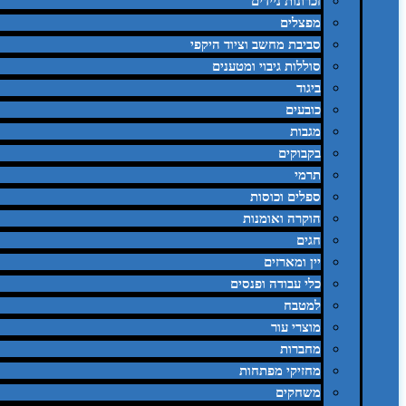
זכרונות ניידים
מפצלים
סביבת מחשב וציוד היקפי
סוללות גיבוי ומטענים
ביגוד
כובעים
מגבות
בקבוקים
תרמי
ספלים וכוסות
הוקרה ואומנות
חגים
יין ומארזים
כלי עבודה ופנסים
למטבח
מוצרי עור
מחברות
מחזיקי מפתחות
משחקים