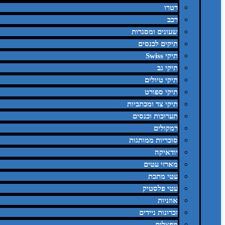
רטרו
רכב
שעונים ומסגרות
תיקים לכנסים
תיקי Swiss
תיקי גב
תיקי טיולים
תיקי ספורט
תיקי צד ומכתביות
תערוכות וכנסים
רמקולים
סוכריות ממותגות
יודאיקה
מארזי עטים
עטי מתכת
עטי פלסטיק
אוזניות
זכרונות ניידים
מפצלים