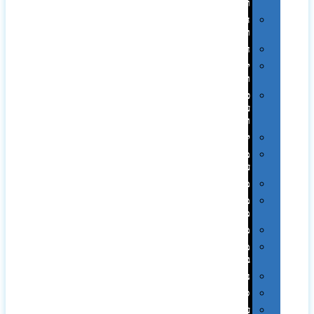
וכוסות
הוקרה
ואומנות
חגים
יין
ומארזים
כלי
עבודה
ופנסים
למטבח
מוצרי
עור
מחברות
מחזיקי
מפתחות
משחקים
מתנה
בפחית
נסיעות
ספורט
על