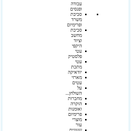
עבודה
ופנסים
סביבת
משרד
ופרימיום
סביבת
מחשב
וציוד
היקפי
עטי
פלסטיק
עטי
מתכת
יודאיקה
מארזי
עטים
על
השולחן...
מחברות
הוקרה
ואומנות
פרימיום
מוצרי
עור
שעונים