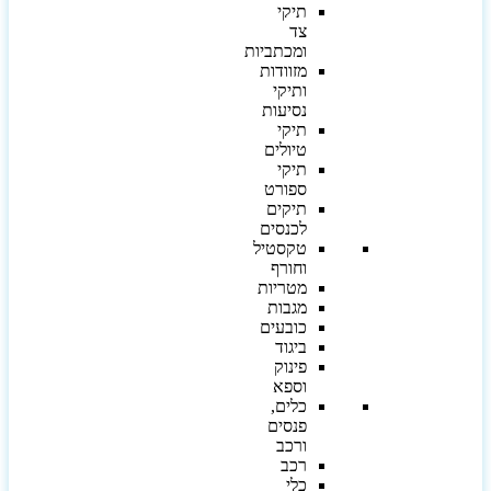
תיקי
צד
ומכתביות
מזוודות
ותיקי
נסיעות
תיקי
טיולים
תיקי
ספורט
תיקים
לכנסים
טקסטיל
וחורף
מטריות
מגבות
כובעים
ביגוד
פינוק
וספא
כלים,
פנסים
ורכב
רכב
כלי