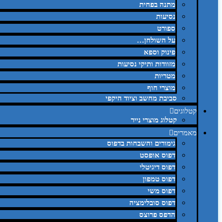
מתנה בפחית
נסיעות
ספורט
על השולחן…
פינוק וספא
מזוודות ותיקי נסיעות
מטריות
מוצרי חוף
סביבת מחשב וציוד היקפי
קטלוגים
קטלוג מוצרי נייר
מאמרים
גימורים והשבחות בדפוס
דפוס אופסט
דפוס דיגיטלי
דפוס טמפון
דפוס משי
דפוס סובלימציה
הדפס פרוצס