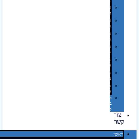
אופסט
דפוס
דיגיטלי
דפוס
טמפון
דפוס
משי
דפוס
סובלימציה
הדפס
פרוצס
חריטה
בלייזר
מהו
פנטון?
מיתוג
באמצעות
מדבקות
צור
קשר
ראשי