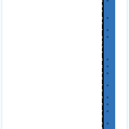
מתנות
בפחית
וקופות
כוסות
ובקבוקים
שילובים
מתנות
אקולוגיות
/
ירוקות
פרימיום
צידניות
קמפינג
ושטח
שלוקרים
ומידניות
רטרו
רכב
שעונים
ומסגרות
תיקים
לכנסים