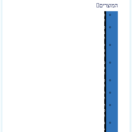
המוצרים
טכנולוגיה
וגאדג'טים
פנאי,
נופש
ונסיעות
סביבת
משרד
ופרימיום
כלים,
פנסים
ורכב
טקסטיל
וחורף
תיקים
ומזוודות
תערוכות,
כנסים
ועוד…
מטבח
,חגים