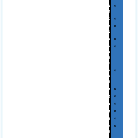
עטי
פלסטיק
אוזניות
זכרונות
ניידים
מפצלים
סביבת
מחשב
וציוד
היקפי
סוללות
גיבוי
ומטענים
ביגוד
כובעים
מגבות
בקבוקים
תרמי
ספלים
וכוסות