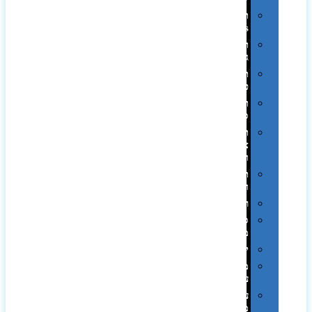
תיקי
Swiss
תיקי
גב
תיקי
טיולים
תיקי
ספורט
תיקי
צד
ומכתביות
תערוכות
וכנסים
רמקולים
סוכריות
ממותגות
יודאיקה
מארזי
עטים
עטי
מתכת