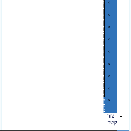
דפוס
אופסט
דפוס
דיגיטלי
דפוס
טמפון
דפוס
משי
דפוס
סובלימציה
הדפס
פרוצס
חריטה
בלייזר
מהו
פנטון?
מיתוג
באמצעות
מדבקות
צור
קשר