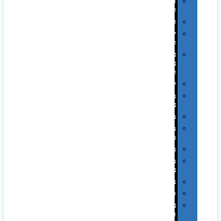
הוקרה
ואומנות
חגים
יין
ומארזים
כלי
עבודה
ופנסים
למטבח
מוצרי
עור
מחברות
מחזיקי
מפתחות
משחקים
מתנה
בפחית
נסיעות
ספורט
על
השולחן…