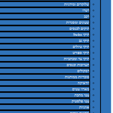
שלוקרים ומידניות
רטרו
רכב
שעונים ומסגרות
תיקים לכנסים
תיקי Swiss
תיקי גב
תיקי טיולים
תיקי ספורט
תיקי צד ומכתביות
תערוכות וכנסים
רמקולים
סוכריות ממותגות
יודאיקה
מארזי עטים
עטי מתכת
עטי פלסטיק
אוזניות