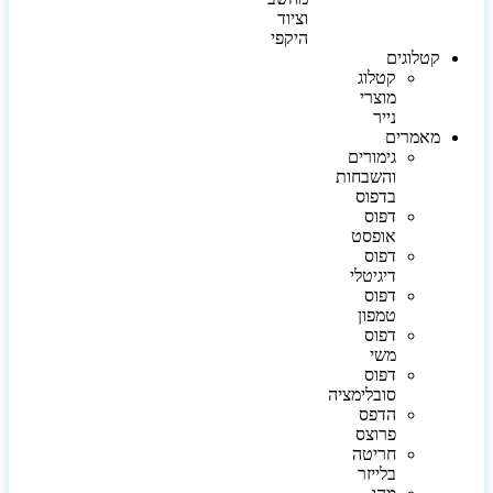
וציוד
היקפי
קטלוגים
קטלוג
מוצרי
נייר
מאמרים
גימורים
והשבחות
בדפוס
דפוס
אופסט
דפוס
דיגיטלי
דפוס
טמפון
דפוס
משי
דפוס
סובלימציה
הדפס
פרוצס
חריטה
בלייזר