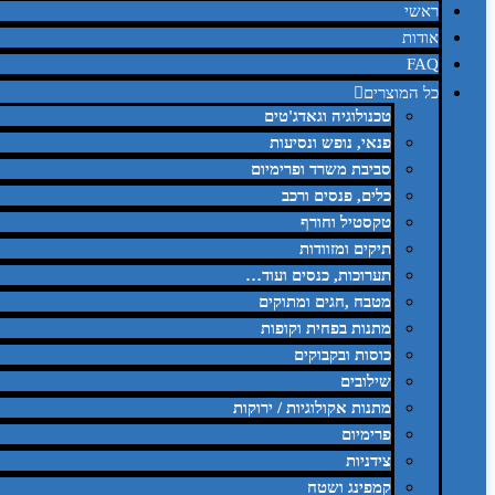
ראשי
אודות
FAQ
כל המוצרים
טכנולוגיה וגאדג'טים
פנאי, נופש ונסיעות
סביבת משרד ופרימיום
כלים, פנסים ורכב
טקסטיל וחורף
תיקים ומזוודות
תערוכות, כנסים ועוד…
מטבח ,חגים ומתוקים
מתנות בפחית וקופות
כוסות ובקבוקים
שילובים
מתנות אקולוגיות / ירוקות
פרימיום
צידניות
קמפינג ושטח