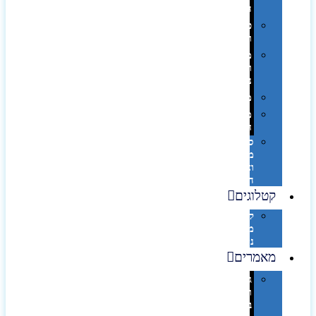
השולחן…
פינוק
וספא
מזוודות
ותיקי
נסיעות
מטריות
מוצרי
חוף
סביבת
מחשב
וציוד
היקפי
קטלוגים
קטלוג
מוצרי
נייר
מאמרים
גימורים
והשבחות
בדפוס