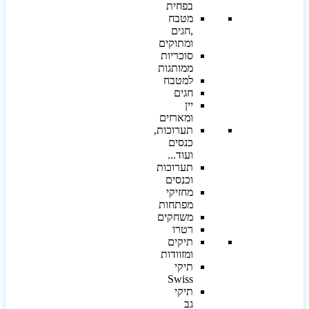
בפחית
מטבח
,חגים
ומתוקים
סוכריות
ממותגות
למטבח
חגים
יין
ומארזים
תערוכות,
כנסים
ועוד...
תערוכות
וכנסים
מחזיקי
מפתחות
משחקים
רטרו
תיקים
ומזוודות
תיקי
Swiss
תיקי
גב