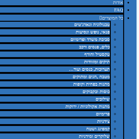
אודות
FAQ
כל המוצרים
טכנולוגיה וגאדג'טים
פנאי, נופש ונסיעות
סביבת משרד ופרימיום
כלים, פנסים ורכב
טקסטיל וחורף
תיקים ומזוודות
תערוכות, כנסים ועוד…
מטבח ,חגים ומתוקים
מתנות בפחית וקופות
כוסות ובקבוקים
שילובים
מתנות אקולוגיות / ירוקות
פרימיום
צידניות
קמפינג ושטח
שלוקרים ומידניות