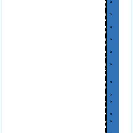
תיקים
לכנסים
תיקי
Swiss
תיקי
גב
תיקי
טיולים
תיקי
ספורט
תיקי
צד
ומכתביות
תערוכות
וכנסים
רמקולים
סוכריות
ממותגות
יודאיקה
מארזי
עטים