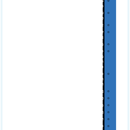
עטי
מתכת
עטי
פלסטיק
אוזניות
זכרונות
ניידים
מפצלים
סביבת
מחשב
וציוד
היקפי
סוללות
גיבוי
ומטענים
ביגוד
כובעים
מגבות
בקבוקים
תרמי
ספלים