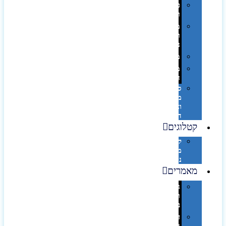
פינוק
וספא
מזוודות
ותיקי
נסיעות
מטריות
מוצרי
חוף
סביבת
מחשב
וציוד
היקפי
קטלוגים
קטלוג
מוצרי
נייר
מאמרים
גימורים
והשבחות
בדפוס
דפוס