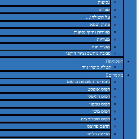
נסיעות
ספורט
על השולחן…
פינוק וספא
מזוודות ותיקי נסיעות
מטריות
מוצרי חוף
סביבת מחשב וציוד היקפי
קטלוגים
קטלוג מוצרי נייר
מאמרים
גימורים והשבחות בדפוס
דפוס אופסט
דפוס דיגיטלי
דפוס טמפון
דפוס משי
דפוס סובלימציה
הדפס פרוצס
חריטה בלייזר