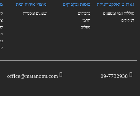
גאדג'ט ואלקטרוניקה
כוסות ובקבוקים
מוצרי אירוח ובית
מו
סוללות גיבוי ומטענים
בקבוקים
שעונים ומסגרות
קי
רמקולים
תרמי
צי
ספלים
של
חו
כל
קמ
office@matanotm.com
09-7732938