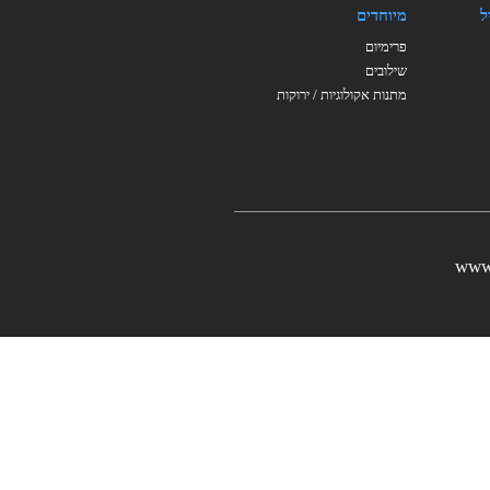
ל
מיוחדים
פרימיום
שילובים
מתנות אקולוגיות / ירוקות
www