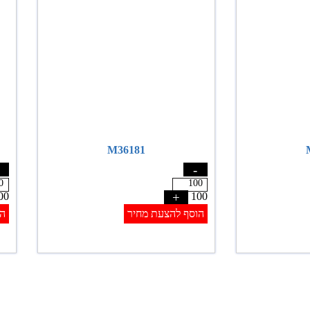
M36181
-
00
+
100
הוסף להצעת מחיר
הו