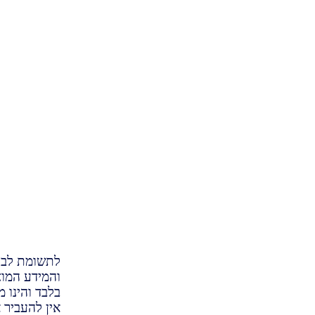
לתשומת לבך 
והמידע המוצג
בלבד והינו מ
אין להעביר 