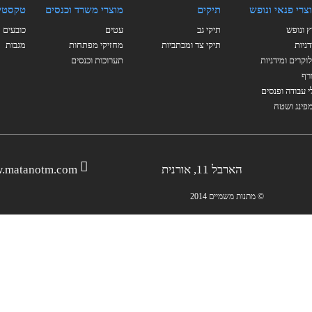
צרי פנאי ונופש
תיקים
מוצרי משרד וכנסים
טקסטי
ץ ונופש
תיקי גב
עטים
כובעים
דניות
תיקי צד ומכתביות
מחזיקי מפתחות
מגבות
וקרים ומידניות
תערוכות וכנסים
רף
י עבודה ופנסים
פינג ושטח
הארבל 11, אורנית
.matanotm.com
© מתנות משמיים 2014