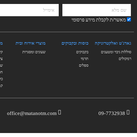
מאשר/ת לקבלת מידע פרסומי
גאדג'ט ואלקטרוניקה
כוסות ובקבוקים
מוצרי אירוח ובית
מו
סוללות גיבוי ומטענים
בקבוקים
שעונים ומסגרות
קי
רמקולים
תרמי
צי
ספלים
של
חו
כל
קמ
office@matanotm.com
09-7732938