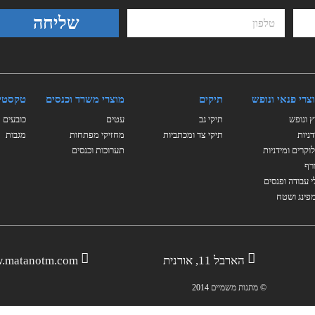
שליחה
צרי פנאי ונופש
תיקים
מוצרי משרד וכנסים
טקסטי
ץ ונופש
תיקי גב
עטים
כובעים
דניות
תיקי צד ומכתביות
מחזיקי מפתחות
מגבות
וקרים ומידניות
תערוכות וכנסים
רף
י עבודה ופנסים
פינג ושטח
הארבל 11, אורנית
.matanotm.com
© מתנות משמיים 2014