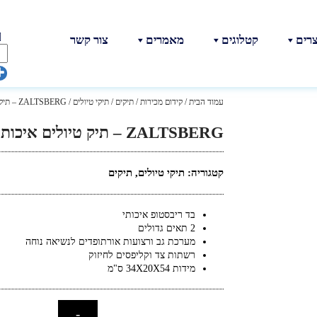
צרים
קטלוגים
מאמרים
צור קשר
עמוד הבית
/
קידום מכירות
/
תיקים
/
תיקי טיולים
/ ZALTSBERG – תיק טיולים איכותי מבית SWISS
ZALTSBERG – תיק טיולים איכותי מבית SWISS
קטגוריה:
תיקי טיולים
,
תיקים
בד ריבסטופ איכותי
2 תאים גדולים
מערכת גב ורצועות אורתופדים לנשיאה נוחה
רשתות צד וקליפסים לחיזוק
מידות 34X20X54 ס"מ
-