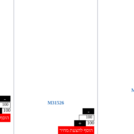
M
-
M31526
100
-
הוסף 
+
100
הוסף להצעת מחיר