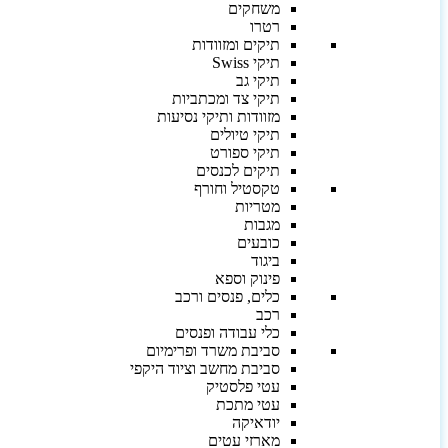
משחקים
רטרו
תיקים ומזוודות
תיקי Swiss
תיקי גב
תיקי צד ומכתביות
מזוודות ותיקי נסיעות
תיקי טיולים
תיקי ספורט
תיקים לכנסים
טקסטיל וחורף
מטריות
מגבות
כובעים
ביגוד
פינוק וספא
כלים, פנסים ורכב
רכב
כלי עבודה ופנסים
סביבת משרד ופרימיום
סביבת מחשב וציוד היקפי
עטי פלסטיק
עטי מתכת
יודאיקה
מארזי עטים