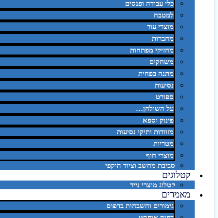
כלי עבודה ופנסים
למטבח
מוצרי עור
מחברות
מחזיקי מפתחות
משחקים
מתנה בפחית
נסיעות
ספורט
על השולחן…
פינוק וספא
מזוודות ותיקי נסיעות
מטריות
מוצרי חוף
סביבת מחשב וציוד היקפי
קטלוגים
קטלוג מוצרי נייר
מאמרים
גימורים והשבחות בדפוס
דפוס אופסט