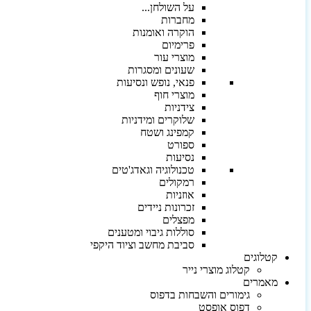
על השולחן...
מחברות
הוקרה ואומנות
פרימיום
מוצרי עור
שעונים ומסגרות
פנאי, נופש ונסיעות
מוצרי חוף
צידניות
שלוקרים ומידניות
קמפינג ושטח
ספורט
נסיעות
טכנולוגיה וגאדג'טים
רמקולים
אוזניות
זכרונות ניידים
מפצלים
סוללות גיבוי ומטענים
סביבת מחשב וציוד היקפי
קטלוגים
קטלוג מוצרי נייר
מאמרים
גימורים והשבחות בדפוס
דפוס אופסט