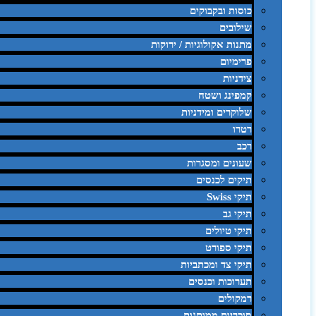
כוסות ובקבוקים
שילובים
מתנות אקולוגיות / ירוקות
פרימיום
צידניות
קמפינג ושטח
שלוקרים ומידניות
רטרו
רכב
שעונים ומסגרות
תיקים לכנסים
תיקי Swiss
תיקי גב
תיקי טיולים
תיקי ספורט
תיקי צד ומכתביות
תערוכות וכנסים
רמקולים
סוכריות ממותגות