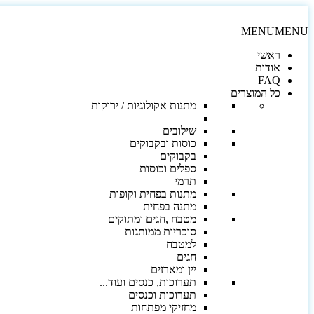
MENU
MENU
ראשי
אודות
FAQ
כל המוצרים
מתנות אקולוגיות / ירוקות
שילובים
כוסות ובקבוקים
בקבוקים
ספלים וכוסות
תרמי
מתנות בפחית וקופות
מתנה בפחית
מטבח ,חגים ומתוקים
סוכריות ממותגות
למטבח
חגים
יין ומארזים
תערוכות, כנסים ועוד...
תערוכות וכנסים
מחזיקי מפתחות