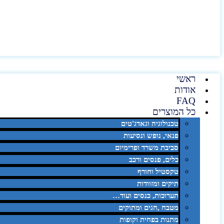
ראשי
אודות
FAQ
כל המוצרים
טכנולוגיה וגאדג'טים
פנאי, נופש ונסיעות
סביבת משרד ופרימיום
כלים, פנסים ורכב
טקסטיל וחורף
תיקים ומזוודות
תערוכות, כנסים ועוד…
מטבח ,חגים ומתוקים
מתנות בפחית וקופות