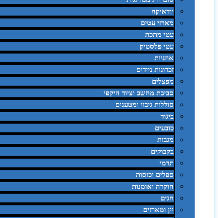
יודאיקה
מארזי עטים
עטי מתכת
עטי פלסטיק
אוזניות
זכרונות ניידים
מפצלים
סביבת מחשב וציוד היקפי
סוללות גיבוי ומטענים
ביגוד
כובעים
מגבות
בקבוקים
תרמי
ספלים וכוסות
הוקרה ואומנות
חגים
יין ומארזים