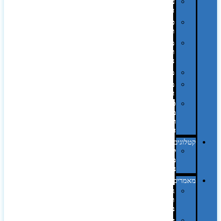
על
השולחן…
פינוק
וספא
מזוודות
ותיקי
נסיעות
מטריות
מוצרי
חוף
סביבת
מחשב
וציוד
היקפי
קטלוגים
קטלוג
מוצרי
נייר
מאמרים
גימורים
והשבחות
בדפוס
דפוס