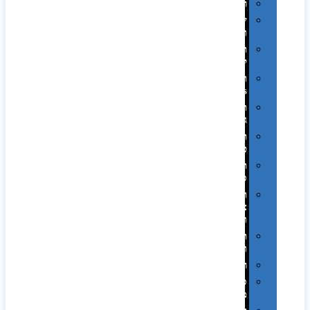
רכב
שעונים
ומסגרות
תיקים
לכנסים
תיקי
Swiss
תיקי
גב
תיקי
טיולים
תיקי
ספורט
תיקי
צד
ומכתביות
תערוכות
וכנסים
רמקולים
סוכריות
ממותגות