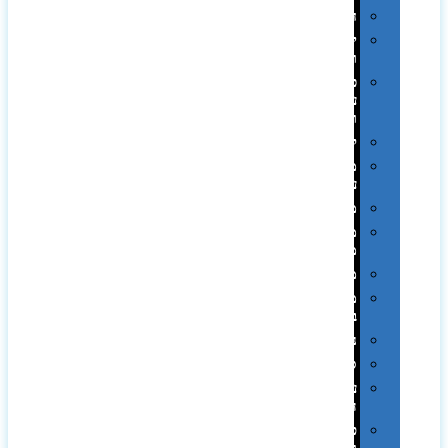
חגים
יין
ומארזים
כלי
עבודה
ופנסים
למטבח
מוצרי
עור
מחברות
מחזיקי
מפתחות
משחקים
מתנה
בפחית
נסיעות
ספורט
על
השולחן…
פינוק