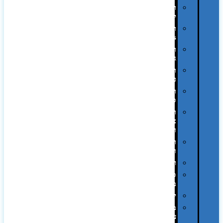
תיקים
לכנסים
תיקי
Swiss
תיקי
גב
תיקי
טיולים
תיקי
ספורט
תיקי
צד
ומכתביות
תערוכות
וכנסים
רמקולים
סוכריות
ממותגות
יודאיקה
מארזי
עטים