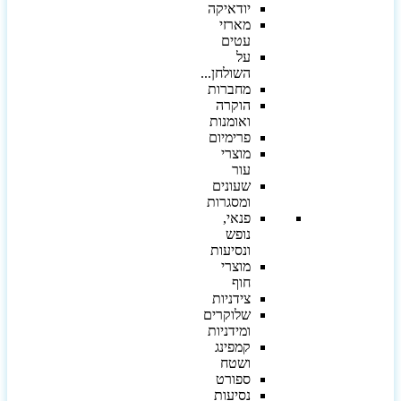
יודאיקה
מארזי
עטים
על
השולחן...
מחברות
הוקרה
ואומנות
פרימיום
מוצרי
עור
שעונים
ומסגרות
פנאי,
נופש
ונסיעות
מוצרי
חוף
צידניות
שלוקרים
ומידניות
קמפינג
ושטח
ספורט
נסיעות