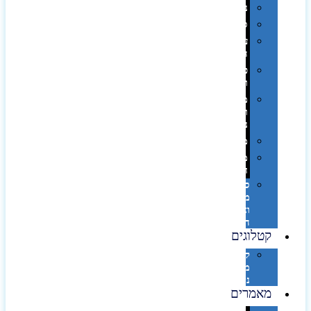
נסיעות
ספורט
על
השולחן…
פינוק
וספא
מזוודות
ותיקי
נסיעות
מטריות
מוצרי
חוף
סביבת
מחשב
וציוד
היקפי
קטלוגים
קטלוג
מוצרי
נייר
מאמרים