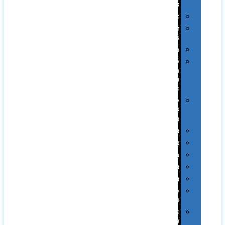
פלסטיק
אוזניות
זכרונות
ניידים
מפצלים
סביבת
מחשב
וציוד
היקפי
סוללות
גיבוי
ומטענים
ביגוד
כובעים
מגבות
בקבוקים
תרמי
ספלים
וכוסות
הוקרה
ואומנות