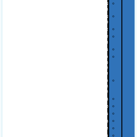
עטי
מתכת
עטי
פלסטיק
אוזניות
זכרונות
ניידים
מפצלים
סביבת
מחשב
וציוד
היקפי
סוללות
גיבוי
ומטענים
ביגוד
כובעים
מגבות
בקבוקים
תרמי
ספלים