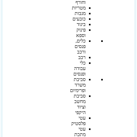
וחורף
מטריות
מגבות
כובעים
ביגוד
פינוק
וספא
כלים,
פנסים
ורכב
רכב
כלי
עבודה
ופנסים
סביבת
משרד
ופרימיום
סביבת
מחשב
וציוד
היקפי
עטי
פלסטיק
עטי
מתכת