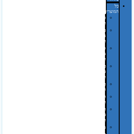
כל
המוצרים
טכנולוגיה
וגאדג'טים
פנאי,
נופש
ונסיעות
סביבת
משרד
ופרימיום
כלים,
פנסים
ורכב
טקסטיל
וחורף
תיקים
ומזוודות
תערוכות,
כנסים
ועוד…
מטבח
,חגים