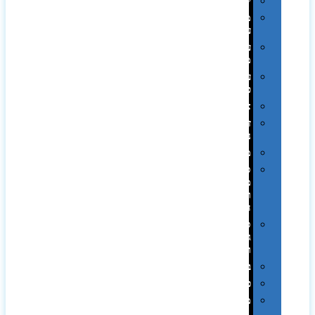
יודאיקה
מארזי
עטים
עטי
מתכת
עטי
פלסטיק
אוזניות
זכרונות
ניידים
מפצלים
סביבת
מחשב
וציוד
היקפי
סוללות
גיבוי
ומטענים
ביגוד
כובעים
מגבות