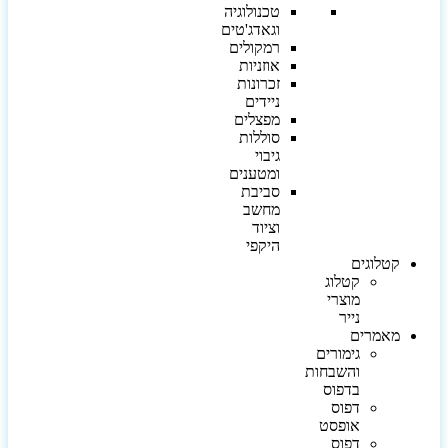
טכנולוגיה
וגאדג'טים
רמקולים
אוזניות
זכרונות
ניידים
מפצלים
סוללות
גיבוי
ומטענים
סביבת
מחשב
וציוד
היקפי
קטלוגים
קטלוג
מוצרי
נייר
מאמרים
גימורים
והשבחות
בדפוס
דפוס
אופסט
דפוס