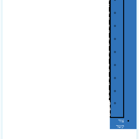
אופסט
דפוס
דיגיטלי
דפוס
טמפון
דפוס
משי
דפוס
סובלימציה
הדפס
פרוצס
חריטה
בלייזר
מהו
פנטון?
מיתוג
באמצעות
מדבקות
צור
קשר