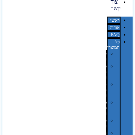
צור
קשר
ראשי
אודות
FAQ
כל
המוצרים
טכנולוגיה
וגאדג'טים
פנאי,
נופש
ונסיעות
סביבת
משרד
ופרימיום
כלים,
פנסים
ורכב
טקסטיל
וחורף
תיקים