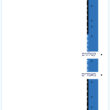
וספא
מזוודות
ותיקי
נסיעות
מטריות
מוצרי
חוף
סביבת
מחשב
וציוד
היקפי
קטלוגים
קטלוג
מוצרי
נייר
מאמרים
גימורים
והשבחות
בדפוס
דפוס
אופסט
דפוס