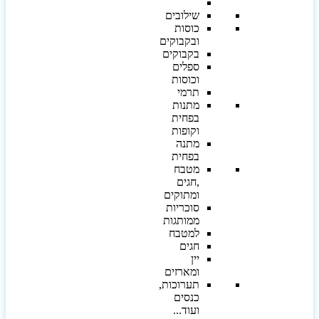
שילובים
כוסות
ובקבוקים
בקבוקים
ספלים
וכוסות
תרמי
מתנות
בפחית
וקופות
מתנה
בפחית
מטבח
,חגים
ומתוקים
סוכריות
ממותגות
למטבח
חגים
יין
ומארזים
תערוכות,
כנסים
ועוד...