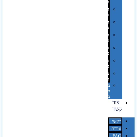
דיגיטלי
דפוס
טמפון
דפוס
משי
דפוס
סובלימציה
הדפס
פרוצס
חריטה
בלייזר
מהו
פנטון?
מיתוג
באמצעות
מדבקות
צור
קשר
ראשי
אודות
FAQ