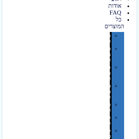
אודות
FAQ
כל
המוצרים
טכנולוגיה
וגאדג'טים
פנאי,
נופש
ונסיעות
סביבת
משרד
ופרימיום
כלים,
פנסים
ורכב
טקסטיל
וחורף
תיקים
ומזוודות
תערוכות,
כנסים