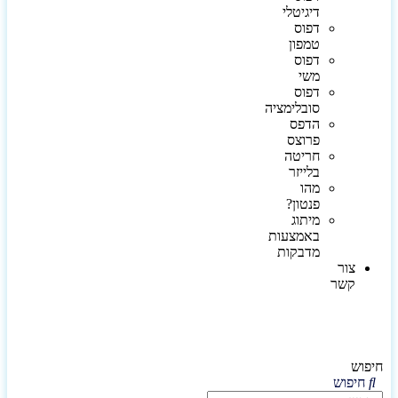
דיגיטלי
דפוס
טמפון
דפוס
משי
דפוס
סובלימציה
הדפס
פרוצס
חריטה
בלייזר
מהו
פנטון?
מיתוג
באמצעות
מדבקות
צור
קשר
חיפוש
חיפוש