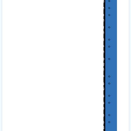
בקבוקים
תרמי
ספלים
וכוסות
הוקרה
ואומנות
חגים
יין
ומארזים
כלי
עבודה
ופנסים
למטבח
מוצרי
עור
מחברות
מחזיקי
מפתחות
משחקים
מתנה
בפחית