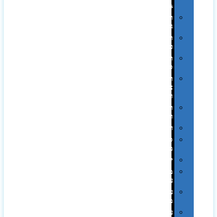
Swiss
תיקי
גב
תיקי
טיולים
תיקי
ספורט
תיקי
צד
ומכתביות
תערוכות
וכנסים
רמקולים
סוכריות
ממותגות
יודאיקה
מארזי
עטים
עטי
מתכת
עטי