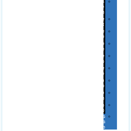
גימורים
והשבחות
בדפוס
דפוס
אופסט
דפוס
דיגיטלי
דפוס
טמפון
דפוס
משי
דפוס
סובלימציה
הדפס
פרוצס
חריטה
בלייזר
מהו
פנטון?
מיתוג
באמצעות
מדבקות