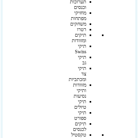
תערוכות
וכנסים
מחזיקי
מפתחות
משחקים
רטרו
תיקים
ומזוודות
תיקי
Swiss
תיקי
גב
תיקי
צד
ומכתביות
מזוודות
ותיקי
נסיעות
תיקי
טיולים
תיקי
ספורט
תיקים
לכנסים
טקסטיל