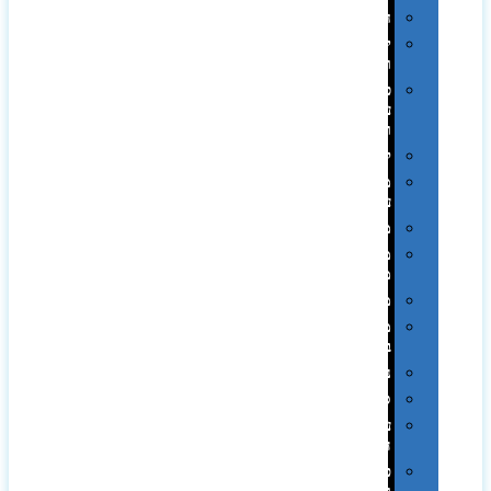
חגים
יין
ומארזים
כלי
עבודה
ופנסים
למטבח
מוצרי
עור
מחברות
מחזיקי
מפתחות
משחקים
מתנה
בפחית
נסיעות
ספורט
על
השולחן…
פינוק