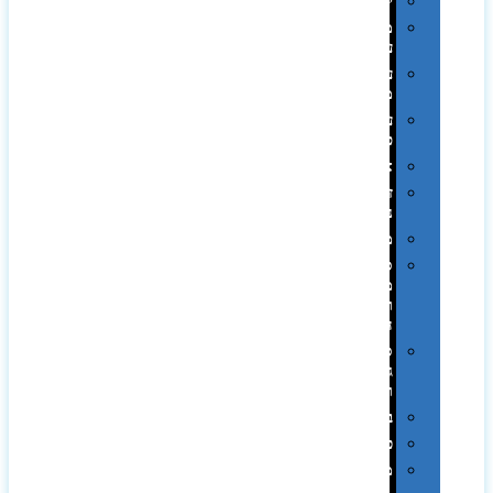
יודאיקה
מארזי
עטים
עטי
מתכת
עטי
פלסטיק
אוזניות
זכרונות
ניידים
מפצלים
סביבת
מחשב
וציוד
היקפי
סוללות
גיבוי
ומטענים
ביגוד
כובעים
מגבות