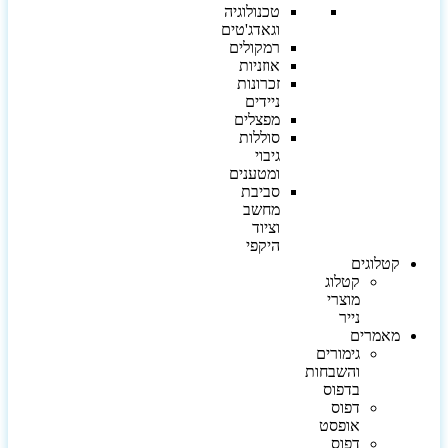
טכנולוגיה
וגאדג'טים
רמקולים
אוזניות
זכרונות
ניידים
מפצלים
סוללות
גיבוי
ומטענים
סביבת
מחשב
וציוד
היקפי
קטלוגים
קטלוג
מוצרי
נייר
מאמרים
גימורים
והשבחות
בדפוס
דפוס
אופסט
דפוס