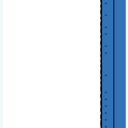
עטי
מתכת
עטי
פלסטיק
אוזניות
זכרונות
ניידים
מפצלים
סביבת
מחשב
וציוד
היקפי
סוללות
גיבוי
ומטענים
ביגוד
כובעים
מגבות
בקבוקים
תרמי
ספלים