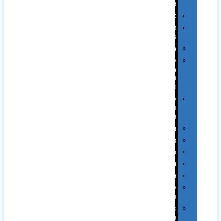
פלסטיק
אוזניות
זכרונות
ניידים
מפצלים
סביבת
מחשב
וציוד
היקפי
סוללות
גיבוי
ומטענים
ביגוד
כובעים
מגבות
בקבוקים
תרמי
ספלים
וכוסות
הוקרה
ואומנות