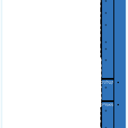
על
השולחן…
פינוק
וספא
מזוודות
ותיקי
נסיעות
מטריות
מוצרי
חוף
סביבת
מחשב
וציוד
היקפי
קטלוגים
קטלוג
מוצרי
נייר
מאמרים
גימורים
והשבחות
בדפוס
דפוס