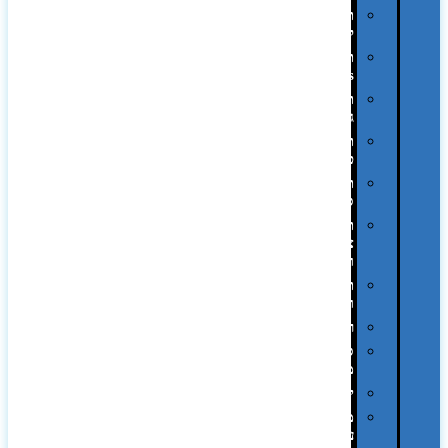
תיקים
לכנסים
תיקי
Swiss
תיקי
גב
תיקי
טיולים
תיקי
ספורט
תיקי
צד
ומכתביות
תערוכות
וכנסים
רמקולים
סוכריות
ממותגות
יודאיקה
מארזי
עטים