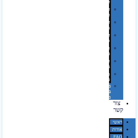
דיגיטלי
דפוס
טמפון
דפוס
משי
דפוס
סובלימציה
הדפס
פרוצס
חריטה
בלייזר
מהו
פנטון?
מיתוג
באמצעות
מדבקות
צור
קשר
ראשי
אודות
FAQ