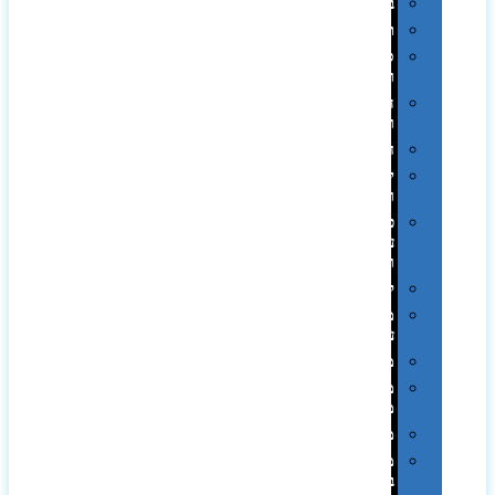
בקבוקים
תרמי
ספלים
וכוסות
הוקרה
ואומנות
חגים
יין
ומארזים
כלי
עבודה
ופנסים
למטבח
מוצרי
עור
מחברות
מחזיקי
מפתחות
משחקים
מתנה
בפחית