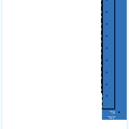
אופסט
דפוס
דיגיטלי
דפוס
טמפון
דפוס
משי
דפוס
סובלימציה
הדפס
פרוצס
חריטה
בלייזר
מהו
פנטון?
מיתוג
באמצעות
מדבקות
צור
קשר