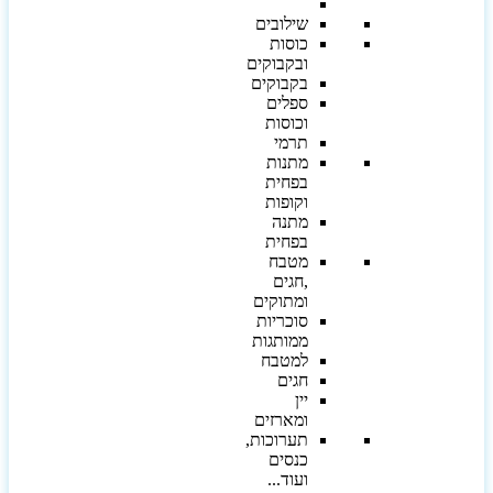
שילובים
כוסות
ובקבוקים
בקבוקים
ספלים
וכוסות
תרמי
מתנות
בפחית
וקופות
מתנה
בפחית
מטבח
,חגים
ומתוקים
סוכריות
ממותגות
למטבח
חגים
יין
ומארזים
תערוכות,
כנסים
ועוד...