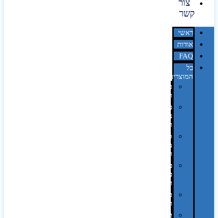
צור
קשר
ראשי
אודות
FAQ
כל
המוצרים
טכנולוגיה
וגאדג'טים
פנאי,
נופש
ונסיעות
סביבת
משרד
ופרימיום
כלים,
פנסים
ורכב
טקסטיל
וחורף
תיקים