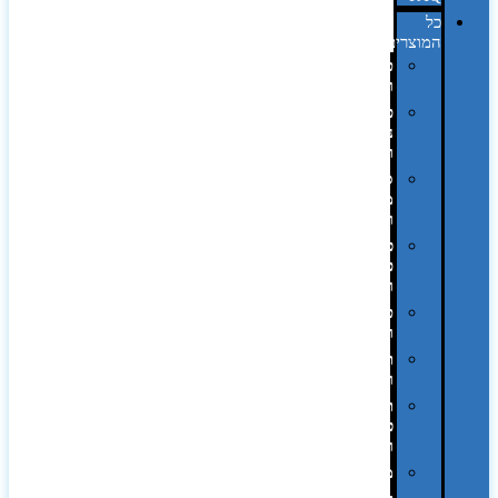
כל
המוצרים
טכנולוגיה
וגאדג'טים
פנאי,
נופש
ונסיעות
סביבת
משרד
ופרימיום
כלים,
פנסים
ורכב
טקסטיל
וחורף
תיקים
ומזוודות
תערוכות,
כנסים
ועוד…
מטבח
,חגים