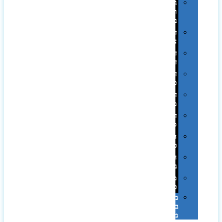
גימורים
והשבחות
בדפוס
דפוס
אופסט
דפוס
דיגיטלי
דפוס
טמפון
דפוס
משי
דפוס
סובלימציה
הדפס
פרוצס
חריטה
בלייזר
מהו
פנטון?
מיתוג
באמצעות
מדבקות