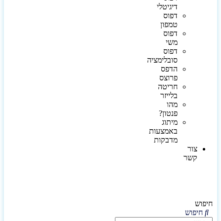
דיגיטלי
דפוס
טמפון
דפוס
משי
דפוס
סובלימציה
הדפס
פרוצס
חריטה
בלייזר
מהו
פנטון?
מיתוג
באמצעות
מדבקות
צור
קשר
חיפוש
חיפוש