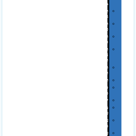
Swiss
תיקי
גב
תיקי
טיולים
תיקי
ספורט
תיקי
צד
ומכתביות
תערוכות
וכנסים
רמקולים
סוכריות
ממותגות
יודאיקה
מארזי
עטים
עטי
מתכת
עטי