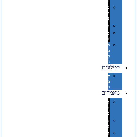
וספא
מזוודות
ותיקי
נסיעות
מטריות
מוצרי
חוף
סביבת
מחשב
וציוד
היקפי
קטלוגים
קטלוג
מוצרי
נייר
מאמרים
גימורים
והשבחות
בדפוס
דפוס
אופסט
דפוס