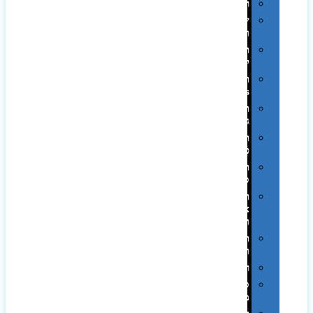
רכב
שעונים
ומסגרות
תיקים
לכנסים
תיקי
Swiss
תיקי
גב
תיקי
טיולים
תיקי
ספורט
תיקי
צד
ומכתביות
תערוכות
וכנסים
רמקולים
סוכריות
ממותגות