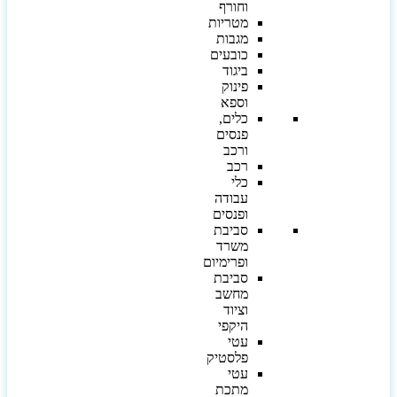
וחורף
מטריות
מגבות
כובעים
ביגוד
פינוק
וספא
כלים,
פנסים
ורכב
רכב
כלי
עבודה
ופנסים
סביבת
משרד
ופרימיום
סביבת
מחשב
וציוד
היקפי
עטי
פלסטיק
עטי
מתכת