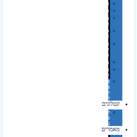
נסיעות
ספורט
על
השולחן…
פינוק
וספא
מזוודות
ותיקי
נסיעות
מטריות
מוצרי
חוף
סביבת
מחשב
וציוד
היקפי
קטלוגים
קטלוג
מוצרי
נייר
מאמרים