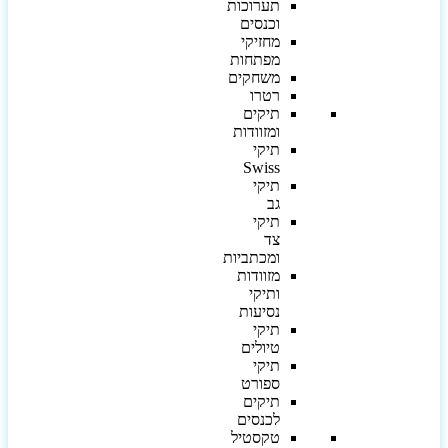
תערוכות
וכנסים
מחזיקי
מפתחות
משחקים
רטרו
תיקים
ומזוודות
תיקי
Swiss
תיקי
גב
תיקי
צד
ומכתביות
מזוודות
ותיקי
נסיעות
תיקי
טיולים
תיקי
ספורט
תיקים
לכנסים
טקסטיל