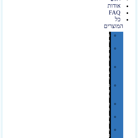
אודות
FAQ
כל
המוצרים
טכנולוגיה
וגאדג'טים
פנאי,
נופש
ונסיעות
סביבת
משרד
ופרימיום
כלים,
פנסים
ורכב
טקסטיל
וחורף
תיקים
ומזוודות
תערוכות,
כנסים