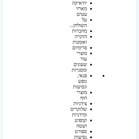
יודאיקה
מארזי
עטים
על
השולחן...
מחברות
הוקרה
ואומנות
פרימיום
מוצרי
עור
שעונים
ומסגרות
פנאי,
נופש
ונסיעות
מוצרי
חוף
צידניות
שלוקרים
ומידניות
קמפינג
ושטח
ספורט
נסיעות