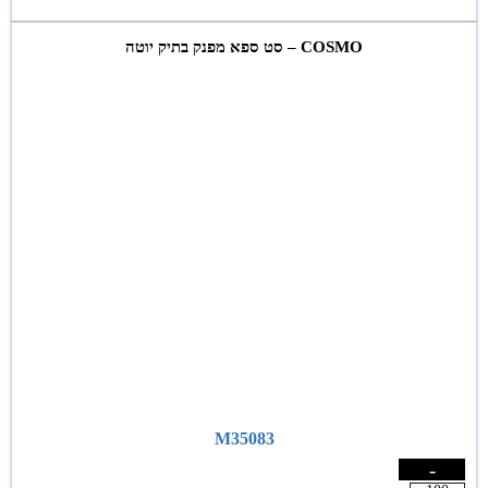
COSMO – סט ספא מפנק בתיק יוטה
M35083
-