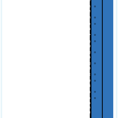
ומכתביות
תערוכות
וכנסים
רמקולים
סוכריות
ממותגות
יודאיקה
מארזי
עטים
עטי
מתכת
עטי
פלסטיק
אוזניות
זכרונות
ניידים
מפצלים
סביבת
מחשב
וציוד
היקפי