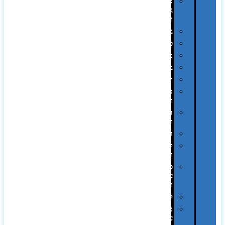
סוללות
גיבוי
ומטענים
ביגוד
כובעים
מגבות
בקבוקים
תרמי
ספלים
וכוסות
הוקרה
ואומנות
חגים
יין
ומארזים
כלי
עבודה
ופנסים
למטבח
מוצרי
עור