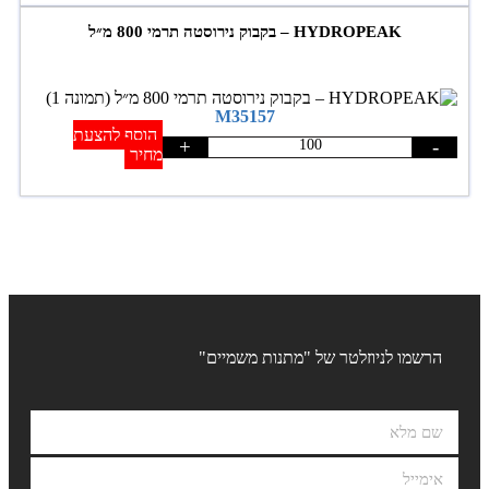
HYDROPEAK – בקבוק נירוסטה תרמי 800 מ״ל
M35157
הוסף להצעת
+
-
מחיר
הרשמו לניוזלטר של "מתנות משמיים"