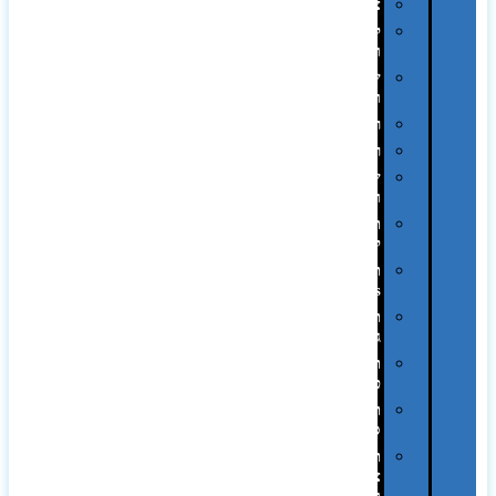
צידניות
קמפינג
ושטח
שלוקרים
ומידניות
רטרו
רכב
שעונים
ומסגרות
תיקים
לכנסים
תיקי
Swiss
תיקי
גב
תיקי
טיולים
תיקי
ספורט
תיקי
צד