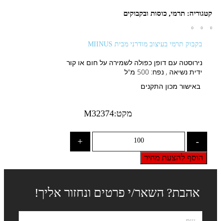
קטגוריה:
תרמי
,
כוסות ובקבוקים
בקבוק תרמי בעיצוב מודרני מבית MIINUS
נירוסטה עם דופן כפולה לשמירה על חום או קור
ידית נשיאה , נפח: 500 מ"ל
באישור מכון התקנים
מקט:M32374
+
-
הוסף להצעת מחיר
אהבת? השאר/י פרטים ונחזור אליך!