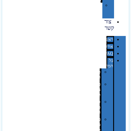
מיתוג
באמצעות
מדבקות
צור
קשר
ראשי
אודות
FAQ
כל
המוצרים
טכנולוגיה
וגאדג'טים
פנאי,
נופש
ונסיעות
סביבת
משרד
ופרימיום
כלים,
פנסים
ורכב