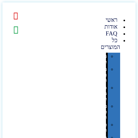
ראשי
אודות
FAQ
כל
המוצרים
טכנולוגיה
וגאדג'טים
פנאי,
נופש
ונסיעות
סביבת
משרד
ופרימיום
כלים,
פנסים
ורכב
טקסטיל
וחורף
תיקים