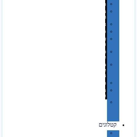
משחקים
מתנה
בפחית
נסיעות
ספורט
על
השולחן…
פינוק
וספא
מזוודות
ותיקי
נסיעות
מטריות
מוצרי
חוף
סביבת
מחשב
וציוד
היקפי
קטלוגים
קטלוג