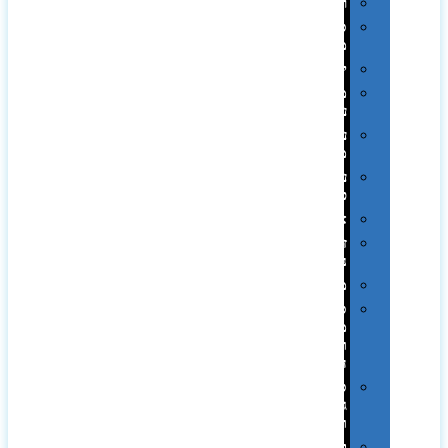
רמקולים
סוכריות
ממותגות
יודאיקה
מארזי
עטים
עטי
מתכת
עטי
פלסטיק
אוזניות
זכרונות
ניידים
מפצלים
סביבת
מחשב
וציוד
היקפי
סוללות
גיבוי
ומטענים
ביגוד