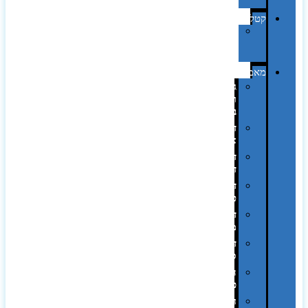
היקפי
קטלוגים
קטלוג
מוצרי
נייר
מאמרים
גימורים
והשבחות
בדפוס
דפוס
אופסט
דפוס
דיגיטלי
דפוס
טמפון
דפוס
משי
דפוס
סובלימציה
הדפס
פרוצס
חריטה