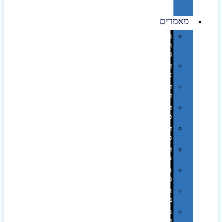
מוצרי
נייר
מאמרים
גימורים
והשבחות
בדפוס
דפוס
אופסט
דפוס
דיגיטלי
דפוס
טמפון
דפוס
משי
דפוס
סובלימציה
הדפס
פרוצס
חריטה
בלייזר
מהו
פנטון?