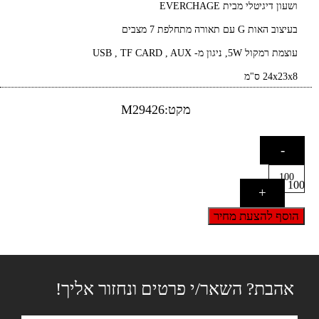
ושעון דיגיטלי מבית EVERCHAGE
בעיצוב האות G עם תאורה מתחלפת 7 מצבים
עוצמת רמקול 5W, ניגון מ- USB , TF CARD , AUX
24x23x8 ס"מ
מקט:M29426
-
100
+
הוסף להצעת מחיר
אהבת? השאר/י פרטים ונחזור אליך!