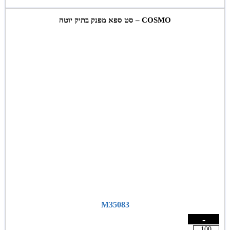
COSMO – סט ספא מפנק בתיק יוטה
M35083
-