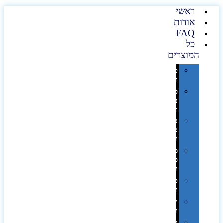
ראשי
אודות
FAQ
כל
המוצרים
טכנולוגיה
וגאדג'טים
פנאי,
נופש
ונסיעות
סביבת
משרד
ופרימיום
כלים,
פנסים
ורכב
טקסטיל
וחורף
תיקים
ומזוודות
תערוכות,