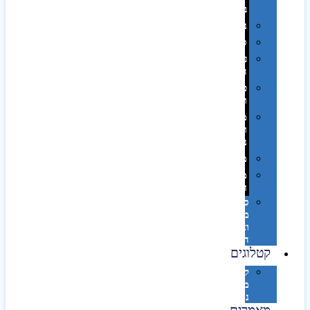
בפחית
נסיעות
ספורט
על
השולחן…
פינוק
וספא
מזוודות
ותיקי
נסיעות
מטריות
מוצרי
חוף
סביבת
מחשב
וציוד
היקפי
קטלוגים
קטלוג
מוצרי
נייר