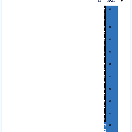
מאמרים
גימורים
והשבחות
בדפוס
דפוס
אופסט
דפוס
דיגיטלי
דפוס
טמפון
דפוס
משי
דפוס
סובלימציה
הדפס
פרוצס
חריטה
בלייזר
מהו
פנטון?
מיתוג
באמצעות