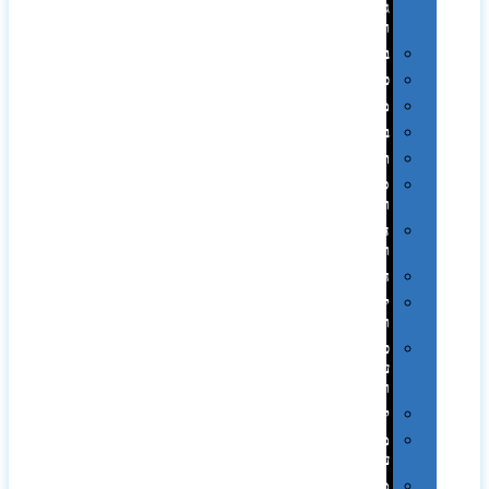
גיבוי
ומטענים
ביגוד
כובעים
מגבות
בקבוקים
תרמי
ספלים
וכוסות
הוקרה
ואומנות
חגים
יין
ומארזים
כלי
עבודה
ופנסים
למטבח
מוצרי
עור
מחברות