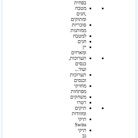
בפחית
מטבח
,חגים
ומתוקים
סוכריות
ממותגות
למטבח
חגים
יין
ומארזים
תערוכות,
כנסים
ועוד...
תערוכות
וכנסים
מחזיקי
מפתחות
משחקים
רטרו
תיקים
ומזוודות
תיקי
Swiss
תיקי
גב