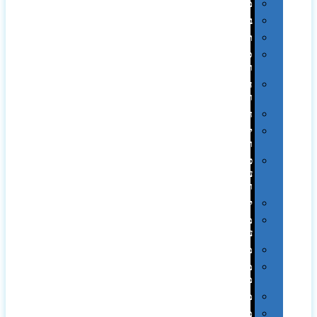
מגבות
בקבוקים
תרמי
ספלים
וכוסות
הוקרה
ואומנות
חגים
יין
ומארזים
כלי
עבודה
ופנסים
למטבח
מוצרי
עור
מחברות
מחזיקי
מפתחות
משחקים
מתנה