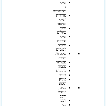
תיקי
צד
ומכתביות
מזוודות
ותיקי
נסיעות
תיקי
טיולים
תיקי
ספורט
תיקים
לכנסים
טקסטיל
וחורף
מטריות
מגבות
כובעים
ביגוד
פינוק
וספא
כלים,
פנסים
ורכב
רכב
כלי