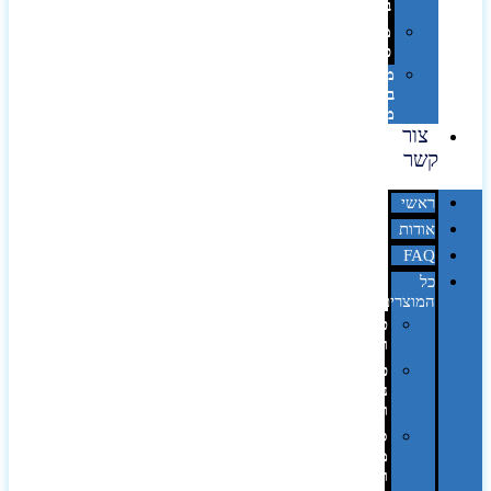
בלייזר
מהו
פנטון?
מיתוג
באמצעות
מדבקות
צור
קשר
ראשי
אודות
FAQ
כל
המוצרים
טכנולוגיה
וגאדג'טים
פנאי,
נופש
ונסיעות
סביבת
משרד
ופרימיום