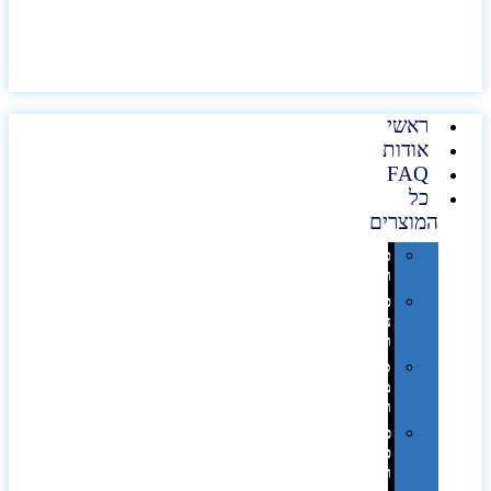
ראשי
אודות
FAQ
כל
המוצרים
טכנולוגיה
וגאדג'טים
פנאי,
נופש
ונסיעות
סביבת
משרד
ופרימיום
כלים,
פנסים
ורכב