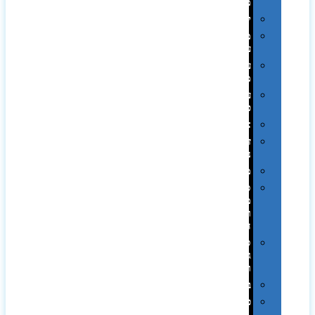
ממותגות
יודאיקה
מארזי
עטים
עטי
מתכת
עטי
פלסטיק
אוזניות
זכרונות
ניידים
מפצלים
סביבת
מחשב
וציוד
היקפי
סוללות
גיבוי
ומטענים
ביגוד
כובעים