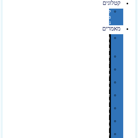
קטלוגים
קטלוג
מוצרי
נייר
מאמרים
גימורים
והשבחות
בדפוס
דפוס
אופסט
דפוס
דיגיטלי
דפוס
טמפון
דפוס
משי
דפוס
סובלימציה
הדפס
פרוצס
חריטה