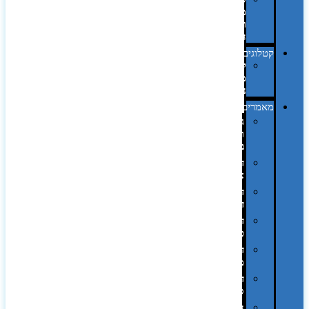
מחשב
וציוד
היקפי
קטלוגים
קטלוג
מוצרי
נייר
מאמרים
גימורים
והשבחות
בדפוס
דפוס
אופסט
דפוס
דיגיטלי
דפוס
טמפון
דפוס
משי
דפוס
סובלימציה
הדפס