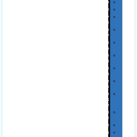
רטרו
רכב
שעונים
ומסגרות
תיקים
לכנסים
תיקי
Swiss
תיקי
גב
תיקי
טיולים
תיקי
ספורט
תיקי
צד
ומכתביות
תערוכות
וכנסים
רמקולים
סוכריות