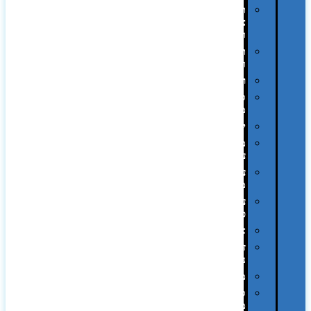
תיקי
צד
ומכתביות
תערוכות
וכנסים
רמקולים
סוכריות
ממותגות
יודאיקה
מארזי
עטים
עטי
מתכת
עטי
פלסטיק
אוזניות
זכרונות
ניידים
מפצלים
סביבת
מחשב