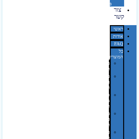
מדבקות
צור
קשר
ראשי
אודות
FAQ
כל
המוצרים
טכנולוגיה
וגאדג'טים
פנאי,
נופש
ונסיעות
סביבת
משרד
ופרימיום
כלים,
פנסים
ורכב
טקסטיל
וחורף