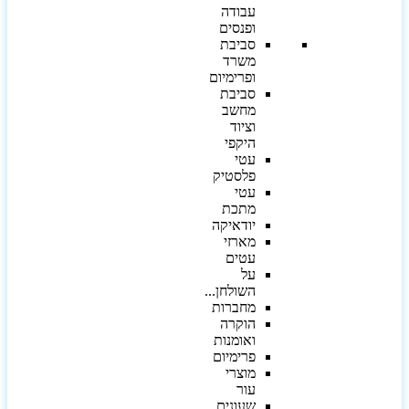
עבודה
ופנסים
סביבת
משרד
ופרימיום
סביבת
מחשב
וציוד
היקפי
עטי
פלסטיק
עטי
מתכת
יודאיקה
מארזי
עטים
על
השולחן...
מחברות
הוקרה
ואומנות
פרימיום
מוצרי
עור
שעונים