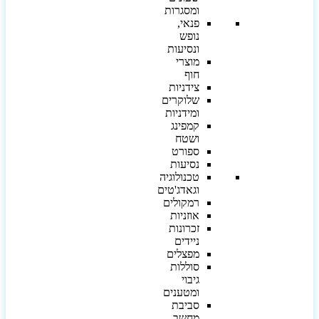
ומסגרות
פנאי,
נופש
ונסיעות
מוצרי
חוף
צידניות
שלוקרים
ומידניות
קמפינג
ושטח
ספורט
נסיעות
טכנולוגיה
וגאדג'טים
רמקולים
אוזניות
זכרונות
ניידים
מפצלים
סוללות
גיבוי
ומטענים
סביבת
מחשב