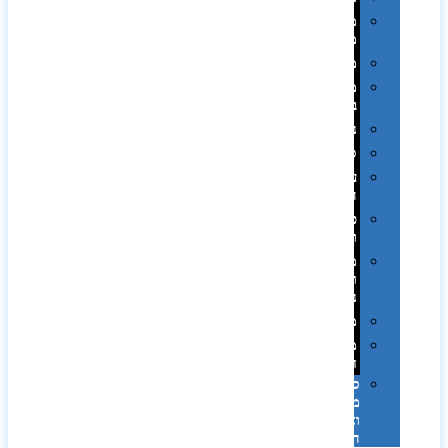
מחזיקי
מפתחות
משחקים
מתנה
בפחית
נסיעות
ספורט
על
השולחן…
פינוק
וספא
מזוודות
ותיקי
נסיעות
מטריות
מוצרי
חוף
סביבת
מחשב
וציוד
היקפי