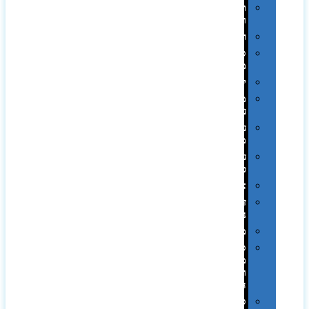
תערוכות
וכנסים
רמקולים
סוכריות
ממותגות
יודאיקה
מארזי
עטים
עטי
מתכת
עטי
פלסטיק
אוזניות
זכרונות
ניידים
מפצלים
סביבת
מחשב
וציוד
היקפי
סוללות