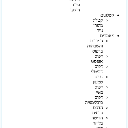
וציוד
היקפי
קטלוגים
קטלוג
מוצרי
נייר
מאמרים
גימורים
והשבחות
בדפוס
דפוס
אופסט
דפוס
דיגיטלי
דפוס
טמפון
דפוס
משי
דפוס
סובלימציה
הדפס
פרוצס
חריטה
בלייזר