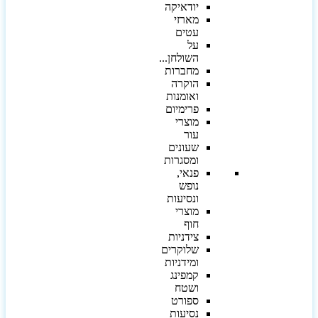
יודאיקה
מארזי
עטים
על
השולחן...
מחברות
הוקרה
ואומנות
פרימיום
מוצרי
עור
שעונים
ומסגרות
פנאי,
נופש
ונסיעות
מוצרי
חוף
צידניות
שלוקרים
ומידניות
קמפינג
ושטח
ספורט
נסיעות