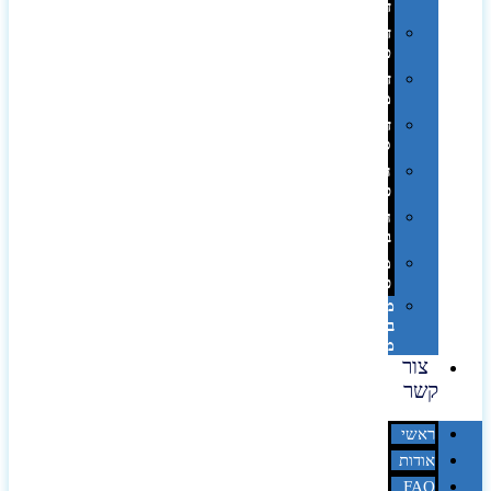
דיגיטלי
דפוס
טמפון
דפוס
משי
דפוס
סובלימציה
הדפס
פרוצס
חריטה
בלייזר
מהו
פנטון?
מיתוג
באמצעות
מדבקות
צור
קשר
ראשי
אודות
FAQ