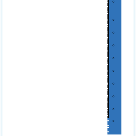
גימורים
והשבחות
בדפוס
דפוס
אופסט
דפוס
דיגיטלי
דפוס
טמפון
דפוס
משי
דפוס
סובלימציה
הדפס
פרוצס
חריטה
בלייזר
מהו
פנטון?
מיתוג
באמצעות
מדבקות