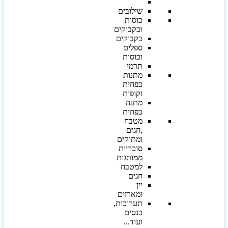
שילובים
כוסות
ובקבוקים
בקבוקים
ספלים
וכוסות
תרמי
מתנות
בפחית
וקופות
מתנה
בפחית
מטבח
,חגים
ומתוקים
סוכריות
ממותגות
למטבח
חגים
יין
ומארזים
תערוכות,
כנסים
ועוד...