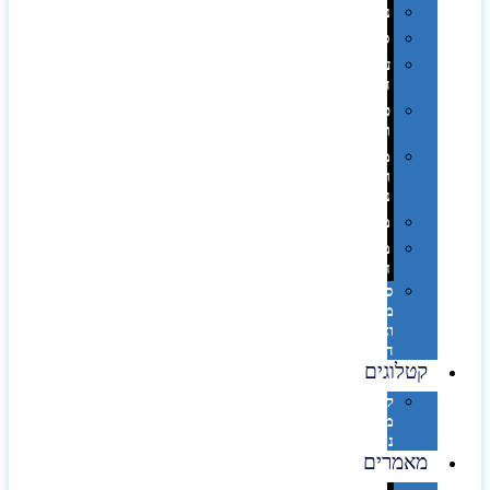
נסיעות
ספורט
על
השולחן…
פינוק
וספא
מזוודות
ותיקי
נסיעות
מטריות
מוצרי
חוף
סביבת
מחשב
וציוד
היקפי
קטלוגים
קטלוג
מוצרי
נייר
מאמרים