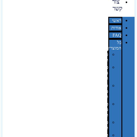
צור
קשר
ראשי
אודות
FAQ
כל
המוצרים
טכנולוגיה
וגאדג'טים
פנאי,
נופש
ונסיעות
סביבת
משרד
ופרימיום
כלים,
פנסים
ורכב
טקסטיל
וחורף
תיקים