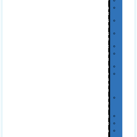
יודאיקה
מארזי
עטים
עטי
מתכת
עטי
פלסטיק
אוזניות
זכרונות
ניידים
מפצלים
סביבת
מחשב
וציוד
היקפי
סוללות
גיבוי
ומטענים
ביגוד
כובעים
מגבות