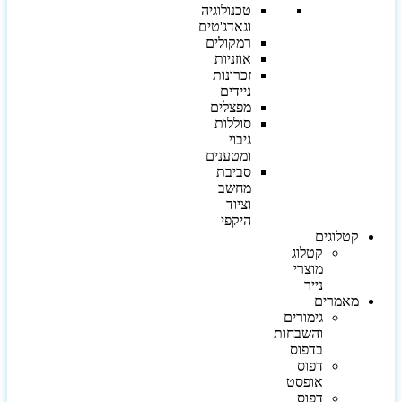
טכנולוגיה
וגאדג'טים
רמקולים
אוזניות
זכרונות
ניידים
מפצלים
סוללות
גיבוי
ומטענים
סביבת
מחשב
וציוד
היקפי
קטלוגים
קטלוג
מוצרי
נייר
מאמרים
גימורים
והשבחות
בדפוס
דפוס
אופסט
דפוס