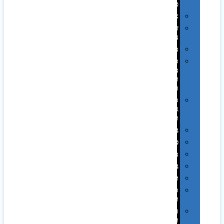
פלסטיק
אוזניות
זכרונות
ניידים
מפצלים
סביבת
מחשב
וציוד
היקפי
סוללות
גיבוי
ומטענים
ביגוד
כובעים
מגבות
בקבוקים
תרמי
ספלים
וכוסות
הוקרה
ואומנות