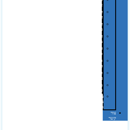
אופסט
דפוס
דיגיטלי
דפוס
טמפון
דפוס
משי
דפוס
סובלימציה
הדפס
פרוצס
חריטה
בלייזר
מהו
פנטון?
מיתוג
באמצעות
מדבקות
צור
קשר