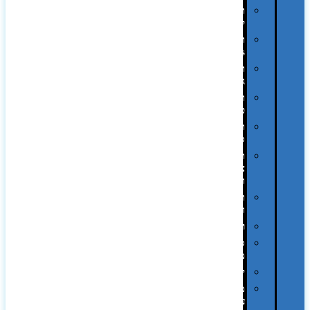
תיקים
לכנסים
תיקי
Swiss
תיקי
גב
תיקי
טיולים
תיקי
ספורט
תיקי
צד
ומכתביות
תערוכות
וכנסים
רמקולים
סוכריות
ממותגות
יודאיקה
מארזי
עטים