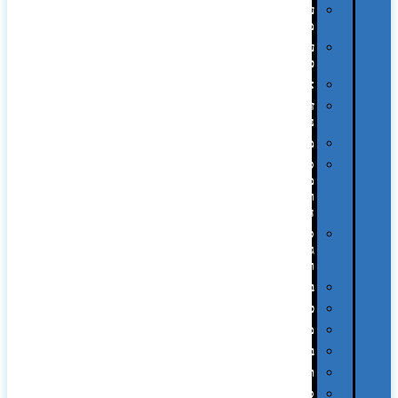
עטי
מתכת
עטי
פלסטיק
אוזניות
זכרונות
ניידים
מפצלים
סביבת
מחשב
וציוד
היקפי
סוללות
גיבוי
ומטענים
ביגוד
כובעים
מגבות
בקבוקים
תרמי
ספלים