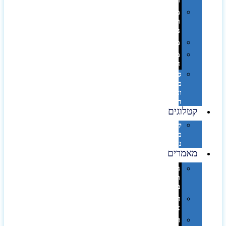
וספא
מזוודות
ותיקי
נסיעות
מטריות
מוצרי
חוף
סביבת
מחשב
וציוד
היקפי
קטלוגים
קטלוג
מוצרי
נייר
מאמרים
גימורים
והשבחות
בדפוס
דפוס
אופסט
דפוס