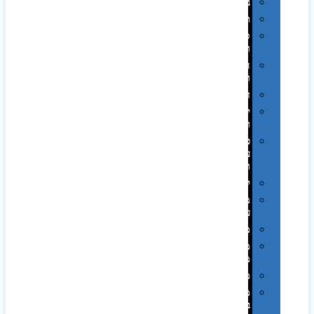
בקבוקים
תרמי
ספלים
וכוסות
הוקרה
ואומנות
חגים
יין
ומארזים
כלי
עבודה
ופנסים
למטבח
מוצרי
עור
מחברות
מחזיקי
מפתחות
משחקים
מתנה
בפחית