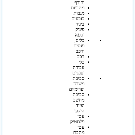
וחורף
מטריות
מגבות
כובעים
ביגוד
פינוק
וספא
כלים,
פנסים
ורכב
רכב
כלי
עבודה
ופנסים
סביבת
משרד
ופרימיום
סביבת
מחשב
וציוד
היקפי
עטי
פלסטיק
עטי
מתכת