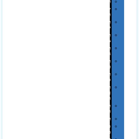
רכב
שעונים
ומסגרות
תיקים
לכנסים
תיקי
Swiss
תיקי
גב
תיקי
טיולים
תיקי
ספורט
תיקי
צד
ומכתביות
תערוכות
וכנסים
רמקולים
סוכריות
ממותגות