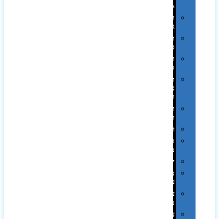
Swiss
תיקי
גב
תיקי
טיולים
תיקי
ספורט
תיקי
צד
ומכתביות
תערוכות
וכנסים
רמקולים
סוכריות
ממותגות
יודאיקה
מארזי
עטים
עטי
מתכת
עטי