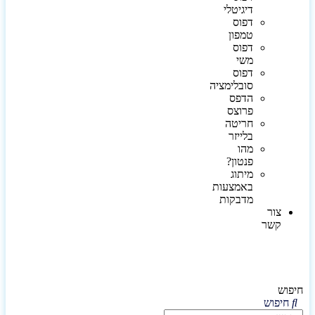
דיגיטלי
דפוס
טמפון
דפוס
משי
דפוס
סובלימציה
הדפס
פרוצס
חריטה
בלייזר
מהו
פנטון?
מיתוג
באמצעות
מדבקות
צור
קשר
חיפוש
חיפוש