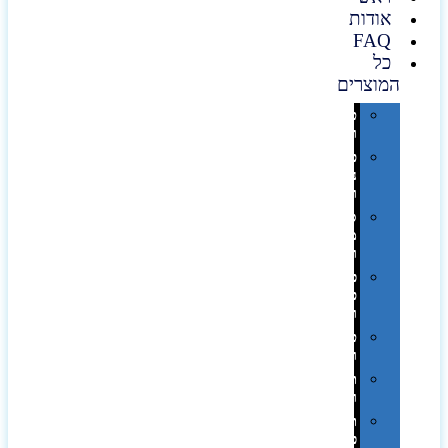
אודות
FAQ
כל
המוצרים
טכנולוגיה
וגאדג'טים
פנאי,
נופש
ונסיעות
סביבת
משרד
ופרימיום
כלים,
פנסים
ורכב
טקסטיל
וחורף
תיקים
ומזוודות
תערוכות,
כנסים