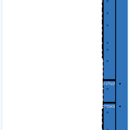
על
השולחן…
פינוק
וספא
מזוודות
ותיקי
נסיעות
מטריות
מוצרי
חוף
סביבת
מחשב
וציוד
היקפי
קטלוגים
קטלוג
מוצרי
נייר
מאמרים
גימורים
והשבחות
בדפוס
דפוס