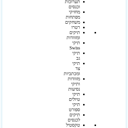
תערוכות
וכנסים
מחזיקי
מפתחות
משחקים
רטרו
תיקים
ומזוודות
תיקי
Swiss
תיקי
גב
תיקי
צד
ומכתביות
מזוודות
ותיקי
נסיעות
תיקי
טיולים
תיקי
ספורט
תיקים
לכנסים
טקסטיל