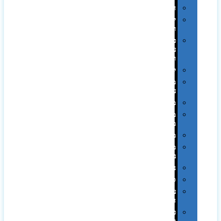
חגים
יין
ומארזים
כלי
עבודה
ופנסים
למטבח
מוצרי
עור
מחברות
מחזיקי
מפתחות
משחקים
מתנה
בפחית
נסיעות
ספורט
על
השולחן…
פינוק