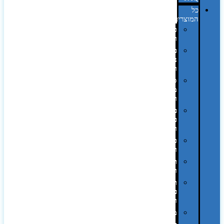
כל
המוצרים
טכנולוגיה
וגאדג'טים
פנאי,
נופש
ונסיעות
סביבת
משרד
ופרימיום
כלים,
פנסים
ורכב
טקסטיל
וחורף
תיקים
ומזוודות
תערוכות,
כנסים
ועוד…
מטבח
,חגים